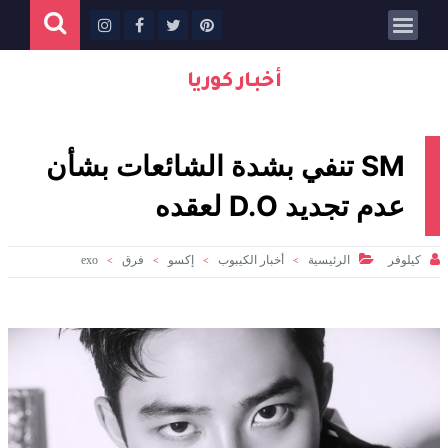
أخبار كوريا
SM تنفي بشدة الشائعات بشأن
عدم تجديد D.O لعقده


كيلوفر
الرئيسية
أخبار الكيبوب
إكسو
فرق
exo
>
>
>
>