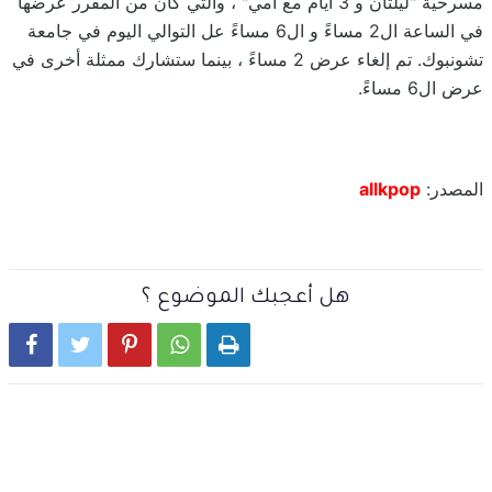
مسرحية "ليلتان و 3 أيام مع أمي" ، والتي كان من المقرر عرضها
في الساعة ال2 مساءً و ال6 مساءً عل التوالي اليوم في جامعة
تشونبوك. تم إلغاء عرض 2 مساءً ، بينما ستشارك ممثلة أخرى في
عرض ال6 مساءً.
المصدر:
allkpop
هل أعجبك الموضوع ؟




