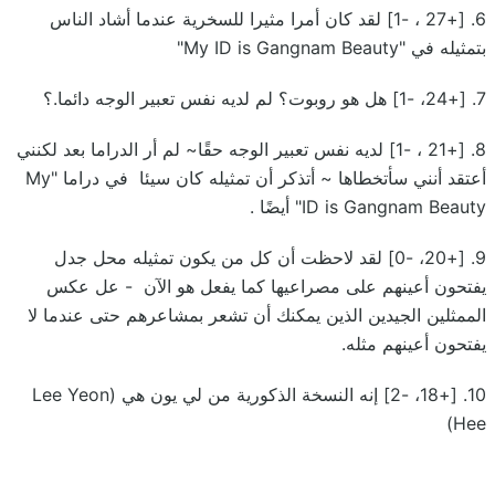
6. [+27 ، -1] لقد كان أمرا مثيرا للسخرية عندما أشاد الناس
بتمثيله في "My ID is Gangnam Beauty"
7. [+24، -1] هل هو روبوت؟ لم لديه نفس تعبير الوجه دائما.؟
8. [+21 ، -1] لديه نفس تعبير الوجه حقًا~ لم أر الدراما بعد لكنني
أعتقد أنني سأتخطاها ~ أتذكر أن تمثيله كان سيئا في دراما "My
ID is Gangnam Beauty" أيضًا .
9. [+20، -0] لقد لاحظت أن كل من يكون تمثيله محل جدل
يفتحون أعينهم على مصراعيها كما يفعل هو الآن - عل عكس
الممثلين الجيدين الذين يمكنك أن تشعر بمشاعرهم حتى عندما لا
يفتحون أعينهم مثله.
10. [+18، -2] إنه النسخة الذكورية من لي يون هي (Lee Yeon
Hee)