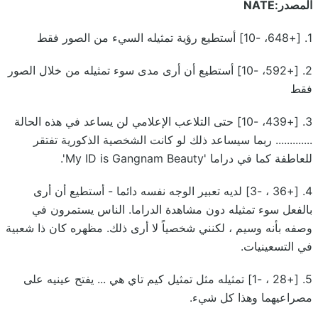
المصدر:NATE
1. [+648، -10] أستطيع رؤية تمثيله السيء من الصور فقط
2. [+592، -10] أستطيع أن أرى مدى سوء تمثيله من خلال الصور
فقط
3. [+439، -10] حتى التلاعب الإعلامي لن يساعد في هذه الحالة
............. ربما سيساعد ذلك لو كانت الشخصية الذكورية تفتقر
للعاطفة كما في دراما 'My ID is Gangnam Beauty'.
4. [+36 ، -3] لديه تعبير الوجه نفسه دائما - أستطيع أن أرى
بالفعل سوء تمثيله دون مشاهدة الدراما. الناس يستمرون في
وصفه بأنه وسيم ، لكنني شخصياً لا أرى ذلك. مظهره كان ذا شعبية
في التسعينيات.
5. [+28 ، -1] تمثيله مثل تمثيل كيم تاي هي ... يفتح عينيه على
مصراعيهما وهذا كل شيء.