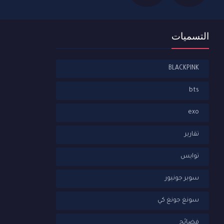
التسميات
BLACKPINK
bts
exo
تقارير
توايس
سوبر جونيور
سونغ جونغ كي
فضائح