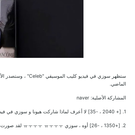
ستظهر سوزي في فيديو ك
الماضي.
المشاركة الأصلية: naver
1. [+ 2040 ، -35] لا أعرف لماذا شاركت هيونا و سوزي في فيديو ساي الموسيقي.
2. [+1350 ، -26] أوه ، سوزي ㅠㅜㅜㅜ ㅠㅜㅜㅜ لقد صورت قبل الفضيحة التي تورط فيها ساي، أليس كذلك؟