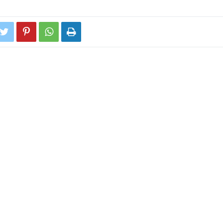



