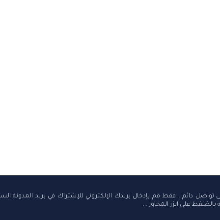
لى تواصل دائم ، فقط قم بإدخال بريدك الإلكتروني للإشتراك في بريد المدونة ال
 بالضغط على الزر المجاور ...