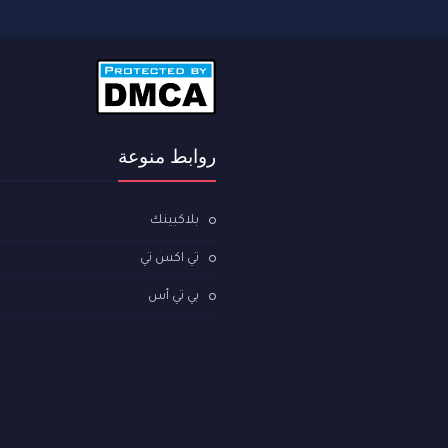
روابط منوعة
بلاكبينك
تي اكس تي
بي تي أس