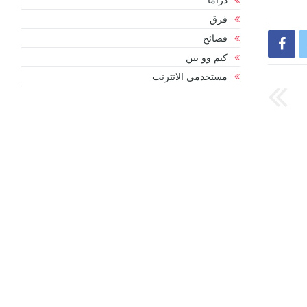
فرق
فضائح

كيم وو بين
مستخدمي الانترنت