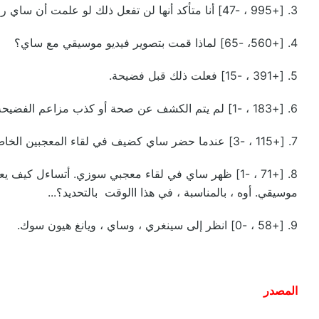
3. [+995 ، -47] أنا متأكد أنها لن تفعل ذلك لو علمت أن ساي رجل سيء.
4. [+560، -65] لماذا قمت بتصوير فيديو موسيقي مع ساي؟
5. [+391 ، -15] فعلت ذلك قبل فضيحة.
6. [+183 ، -1] لم يتم الكشف عن صحة أو كذب مزاعم الفضيحة الجنسية ، لكنه يطلق أغنية جديدة؟
7. [+115 ، -3] عندما حضر ساي كضيف في لقاء المعجبين الخاص بسوزي . وعدته أنها سوف ترد له الدين في يوم من الأيام ،لذلك ...
8. [+71 ، -1] ظهر ساي في لقاء معجبي سوزي. أتساءل 
موسيقي. أوه ، بالمناسبة ، في هذا االوقت بالتحديد؟...
9. [+58 ، -0] انظر إلى سينغري ، وساي ، ويانغ هيون سوك.
المصدر