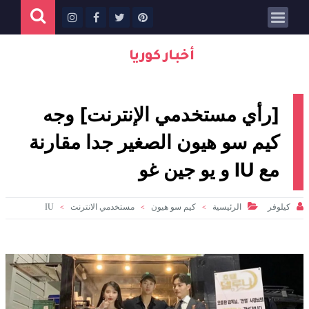
أخبار كوريا
[رأي مستخدمي الإنترنت] وجه
كيم سو هيون الصغير جدا مقارنة
مع IU و يو جين غو


كيلوفر
الرئيسية
كيم سو هيون
مستخدمي الانترنت
IU
>
>
>