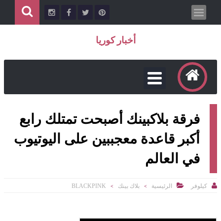
أخبار كوريا
فرقة بلاكبينك أصبحت تمتلك رابع
أكبر قاعدة معجببين على اليوتيوب
في العالم


كيلوفر
الرئيسية
بلاك بينك
BLACKPINK
>
>