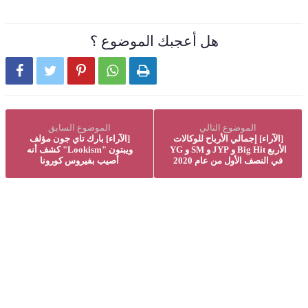
هل أعجبك الموضوع ؟





الموضوع التالي
الموضوع السابق
[الآراء] إجمالي الأرباح للوكالات
[الآراء] بارك تاي جون مؤلف
الأربع Big Hit و JYP و SM و YG
ويبتون "Lookism" كشف أنه
في النصف الأول من عام 2020
أصيب بفيروس كورونا