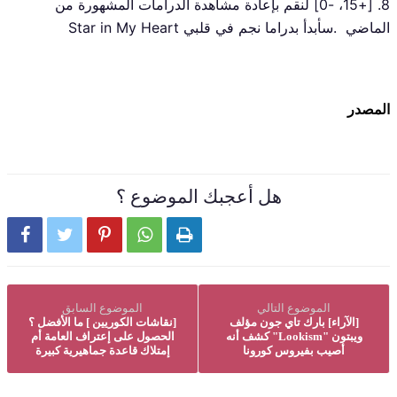
8. [+15، -0] لنقم بإعادة مشاهدة الدرامات المشهورة من
الماضي .سأبدأ بدراما نجم في قلبي Star in My Heart
المصدر
هل أعجبك الموضوع ؟





الموضوع التالي
الموضوع السابق
[الآراء] بارك تاي جون مؤلف
[نقاشات الكوريين ] ما الأفضل ؟
ويبتون "Lookism" كشف أنه
الحصول على إعتراف العامة أم
أصيب بفيروس كورونا
إمتلاك قاعدة جماهيرية كبيرة